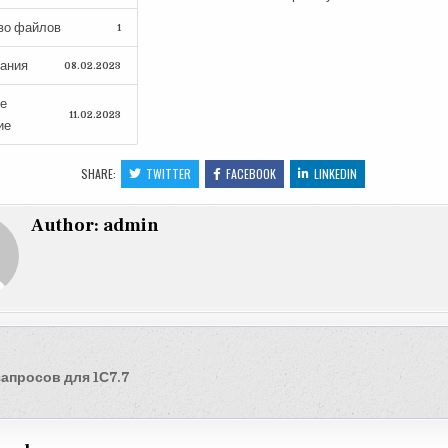
во файлов
1
дания
08.02.2023
е
11.02.2023
ие
SHARE:
TWITTER
FACEBOOK
LINKEDIN
Author:
admin
ация
апросов для 1С7.7
ям