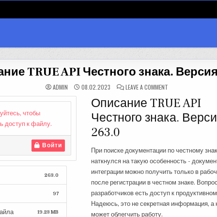
ние TRUE API Честного знака. Версия
ON
ADMIN
08.02.2023
LEAVE A COMMENT
ОПИСАНИЕ
TRUE
Описание TRUE API
API
ЧЕСТНОГО
уйтесь, чтобы
Честного знака. Верс
ЗНАКА.
ВЕРСИЯ
ь доступ к файлу.
263.0
263.0
Войти
При поиске документации по честному знак
наткнулся на такую особенность - докумен
интеграции можно получить только в рабо
263.0
после регистрации в честном знаке. Вопрос
разработчиков есть доступ к продуктивном
97
Надеюсь, это не секретная информация, а 
айла
19.23 MB
может облегчить работу.