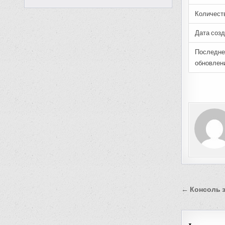
Количест
Дата соз
Последне
обновлен
Навиг
← Консоль з
по
запис