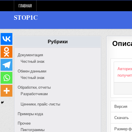
Skip
ГЛАВНАЯ
to
content
STOP1C
Рубрики
Описа
Документация
Честный знак
Авториз
Обмен данными
получит
Честный знак
Обработки, отчеты
Разработчикам
Ценники, прайс-листы
Версия
Примеры кода
Скачать
Прочее
Размер ф
Пиктограммы